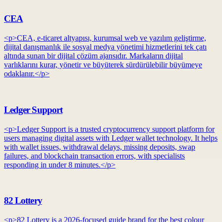
CEA
<p>CEA, e-ticaret altyapısı, kurumsal web ve yazılım geliştirme,
dijital danışmanlık ile sosyal medya yönetimi hizmetlerini tek çatı
altında sunan bir dijital çözüm ajansıdır. Markaların dijital
varlıklarını kurar, yönetir ve büyüterek sürdürülebilir büyümeye
odaklanır.</p>
Ledger Support
<p>Ledger Support is a trusted cryptocurrency support platform for
users managing digital assets with Ledger wallet technology. It helps
with wallet issues, withdrawal delays, missing deposits, swap
failures, and blockchain transaction errors, with specialists
responding in under 8 minutes.</p>
82 Lottery
<p>82 Lottery is a 2026-focused guide brand for the best colour