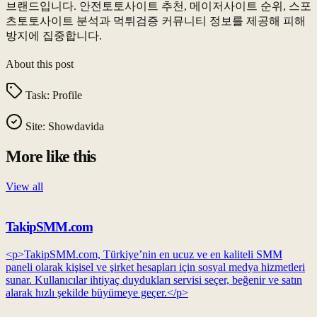
브랜드입니다. 안전토토사이트 추천, 메이저사이트 순위, 스포
츠토토사이트 분석과 먹튀검증 커뮤니티 정보를 제공해 피해
방지에 집중합니다.
About this post
Task:
Profile
Site:
Showdavida
More like this
View all
TakipSMM.com
<p>TakipSMM.com, Türkiye’nin en ucuz ve en kaliteli SMM
paneli olarak kişisel ve şirket hesapları için sosyal medya hizmetleri
sunar. Kullanıcılar ihtiyaç duydukları servisi seçer, beğenir ve satın
alarak hızlı şekilde büyümeye geçer.</p>